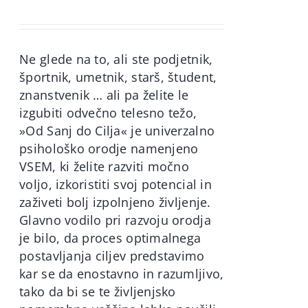
price
price
was:
is:
60,00€.
49,90€.
Ne glede na to, ali ste podjetnik,
športnik, umetnik, starš, študent,
znanstvenik … ali pa želite le
izgubiti odvečno telesno težo,
»Od Sanj do Cilja« je univerzalno
psihološko orodje namenjeno
VSEM, ki želite razviti močno
voljo, izkoristiti svoj potencial in
zaživeti bolj izpolnjeno življenje.
Glavno vodilo pri razvoju orodja
je bilo, da proces optimalnega
postavljanja ciljev predstavimo
kar se da enostavno in razumljivo,
tako da bi se te življenjsko