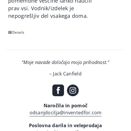
pomembne veščine lahko naučili
prav vsi. Vodnik/izdelek je
nepogrešljiv del vsakega doma.
Details
“Moje navade določajo mojo prihodnost.
“
– Jack Canfield
Naročila in pomoč
odsanjdocilja@inventedfor.com
Poslovna darila in veleprodaja