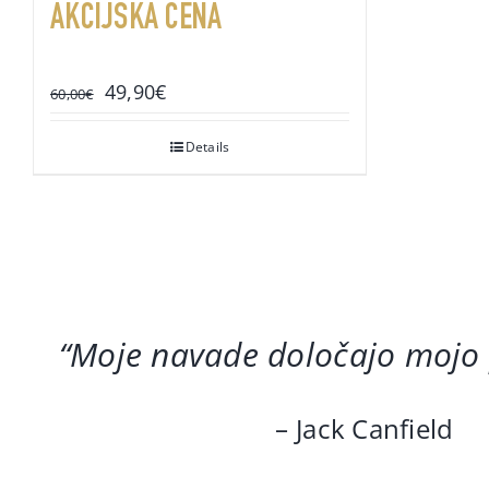
AKCIJSKA CENA
Original
Current
49,90
€
60,00
€
price
price
was:
is:
Details
60,00€.
49,90€.
“Moje navade določajo mojo
– Jack Canfield