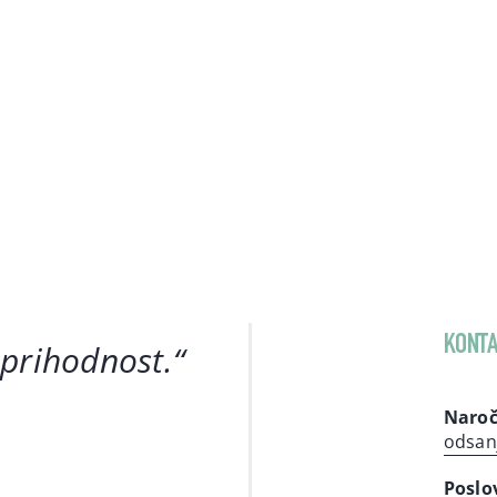
KONTA
 prihodnost
.“
Naroč
odsan
Poslo