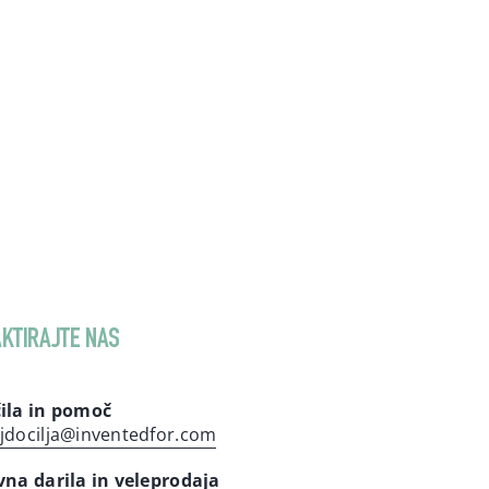
KTIRAJTE NAS
ila in pomoč
jdocilja@inventedfor.com
vna darila in veleprodaja