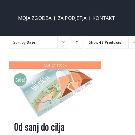
Skip
to
MOJA ZGODBA
ZA PODJETJA
KONTAKT
content
Sort by
Date
Show
48 Products
Out of stock
Sale!
Od sanj do cilja