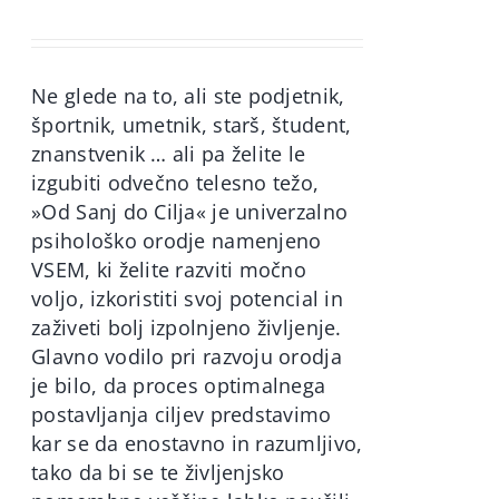
price
price
was:
is:
60,00€.
49,90€.
Ne glede na to, ali ste podjetnik,
športnik, umetnik, starš, študent,
znanstvenik … ali pa želite le
izgubiti odvečno telesno težo,
»Od Sanj do Cilja« je univerzalno
psihološko orodje namenjeno
VSEM, ki želite razviti močno
voljo, izkoristiti svoj potencial in
zaživeti bolj izpolnjeno življenje.
Glavno vodilo pri razvoju orodja
je bilo, da proces optimalnega
postavljanja ciljev predstavimo
kar se da enostavno in razumljivo,
tako da bi se te življenjsko