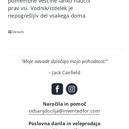
pomembne veščine lahko naučili
prav vsi. Vodnik/izdelek je
nepogrešljiv del vsakega doma.
Details
“Moje navade določajo mojo prihodnost.
“
– Jack Canfield
Naročila in pomoč
odsanjdocilja@inventedfor.com
Poslovna darila in veleprodaja