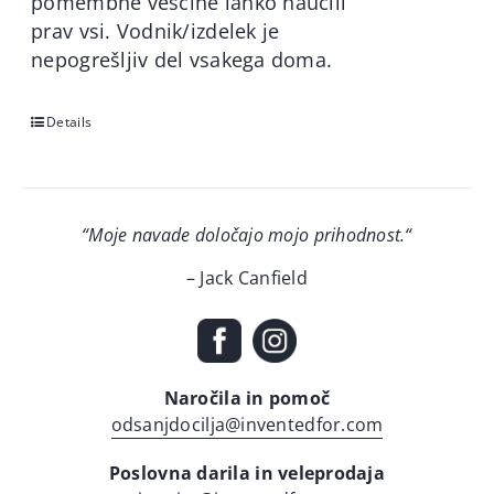
pomembne veščine lahko naučili
prav vsi. Vodnik/izdelek je
nepogrešljiv del vsakega doma.
Details
“Moje navade določajo mojo prihodnost.
“
– Jack Canfield
Naročila in pomoč
odsanjdocilja@inventedfor.com
Poslovna darila in veleprodaja