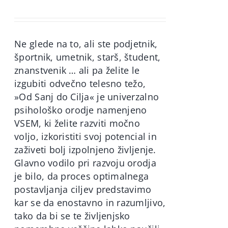
price
price
was:
is:
60,00€.
49,90€.
Ne glede na to, ali ste podjetnik,
športnik, umetnik, starš, študent,
znanstvenik … ali pa želite le
izgubiti odvečno telesno težo,
»Od Sanj do Cilja« je univerzalno
psihološko orodje namenjeno
VSEM, ki želite razviti močno
voljo, izkoristiti svoj potencial in
zaživeti bolj izpolnjeno življenje.
Glavno vodilo pri razvoju orodja
je bilo, da proces optimalnega
postavljanja ciljev predstavimo
kar se da enostavno in razumljivo,
tako da bi se te življenjsko