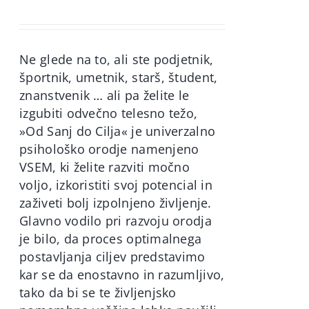
price
price
was:
is:
60,00€.
49,90€.
Ne glede na to, ali ste podjetnik,
športnik, umetnik, starš, študent,
znanstvenik … ali pa želite le
izgubiti odvečno telesno težo,
»Od Sanj do Cilja« je univerzalno
psihološko orodje namenjeno
VSEM, ki želite razviti močno
voljo, izkoristiti svoj potencial in
zaživeti bolj izpolnjeno življenje.
Glavno vodilo pri razvoju orodja
je bilo, da proces optimalnega
postavljanja ciljev predstavimo
kar se da enostavno in razumljivo,
tako da bi se te življenjsko