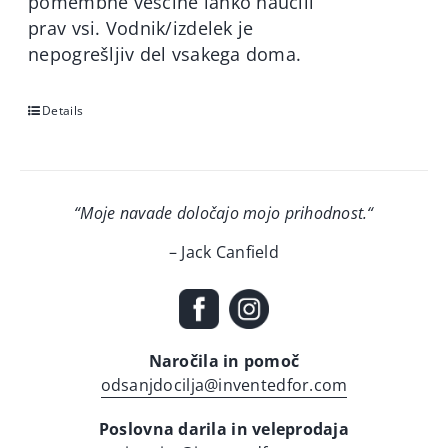
pomembne veščine lahko naučili
prav vsi. Vodnik/izdelek je
nepogrešljiv del vsakega doma.
Details
“Moje navade določajo mojo prihodnost.
“
– Jack Canfield
Naročila in pomoč
odsanjdocilja@inventedfor.com
Poslovna darila in veleprodaja