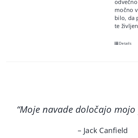
odvečno 
močno vol
bilo, da
te življ
Details
“Moje navade določajo mojo
– Jack Canfield