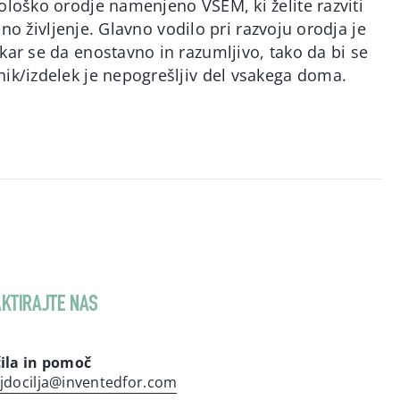
ološko orodje namenjeno VSEM, ki želite razviti
jeno življenje. Glavno vodilo pri razvoju orodja je
kar se da enostavno in razumljivo, tako da bi se
nik/izdelek je nepogrešljiv del vsakega doma.
KTIRAJTE NAS
ila in pomoč
jdocilja@inventedfor.com