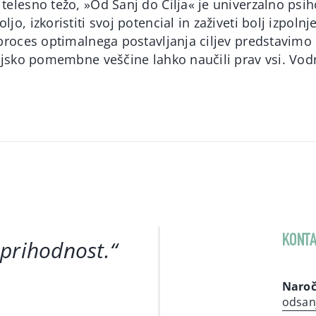
telesno težo, »Od Sanj do Cilja« je univerzalno psih
jo, izkoristiti svoj potencial in zaživeti bolj izpoln
 proces optimalnega postavljanja ciljev predstavimo 
enjsko pomembne veščine lahko naučili prav vsi. Vod
KONTA
 prihodnost
.“
Naroč
odsan