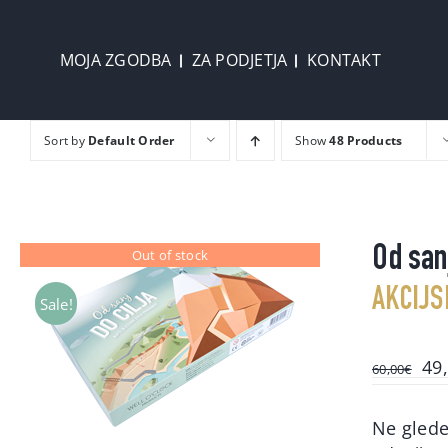
Skip
to
MOJA ZGODBA
ZA PODJETJA
KONTAKT
content
Sort by
Default Order
Show
48 Products
Od sanj
Out of stock
AKCIJS
Sale!
Ori
49
60,00
€
pri
wa
Ne glede 
60,