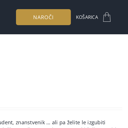
NAROČI
KOŠARICA
udent, znanstvenik … ali pa želite le izgubiti