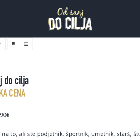
 do cilja
KA CENA
ginal
Current
,90
€
ce
price
s:
is:
na to, ali ste podjetnik, športnik, umetnik, starš, št
00€.
49,90€.