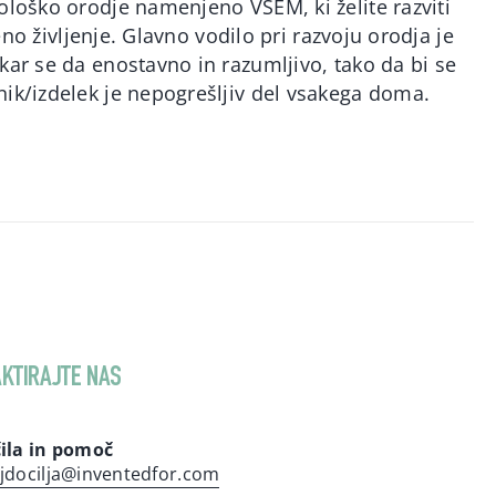
ološko orodje namenjeno VSEM, ki želite razviti
jeno življenje. Glavno vodilo pri razvoju orodja je
kar se da enostavno in razumljivo, tako da bi se
nik/izdelek je nepogrešljiv del vsakega doma.
KTIRAJTE NAS
ila in pomoč
jdocilja@inventedfor.com