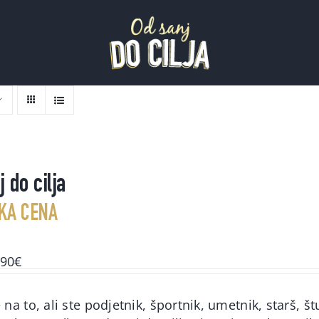
 do cilja
KA CENA
ginal
Current
,90
€
ce
price
s:
is:
na to, ali ste podjetnik, športnik, umetnik, starš, št
00€.
49,90€.