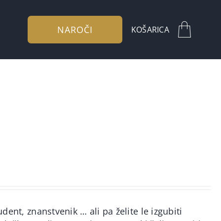
NAROČI
KOŠARICA
udent, znanstvenik … ali pa želite le izgubiti