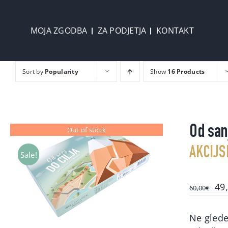
Skip
to
MOJA ZGODBA
ZA PODJETJA
KONTAKT
content
Sort by
Popularity
Show
16 Products
Od sanj
Out of stock
AKCIJS
Sale!
Ori
49
60,00
€
pri
wa
Ne glede 
60,