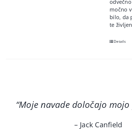
odvečno 
močno vol
bilo, da
te življ
Details
“Moje navade določajo mojo
– Jack Canfield