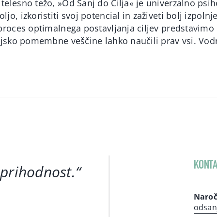
telesno težo, »Od Sanj do Cilja« je univerzalno psih
jo, izkoristiti svoj potencial in zaživeti bolj izpoln
 proces optimalnega postavljanja ciljev predstavimo 
enjsko pomembne veščine lahko naučili prav vsi. Vod
KONTA
 prihodnost
.“
Naroč
odsan