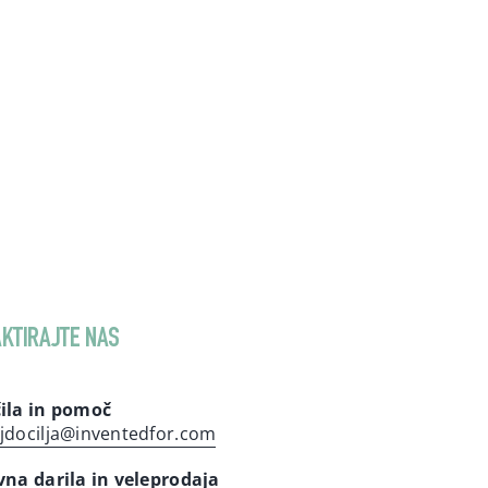
KTIRAJTE NAS
ila in pomoč
jdocilja@inventedfor.com
vna darila in veleprodaja