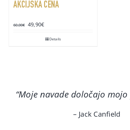
AKCIJSKA CENA
Original
Current
49,90
€
60,00
€
price
price
was:
is:
Details
60,00€.
49,90€.
“Moje navade določajo mojo
– Jack Canfield