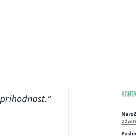
KONTA
 prihodnost
.“
Naroč
odsan
Poslo