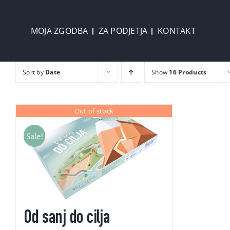
Skip
to
MOJA ZGODBA
ZA PODJETJA
KONTAKT
content
Sort by
Date
Show
16 Products
Out of stock
Sale!
Od sanj do cilja