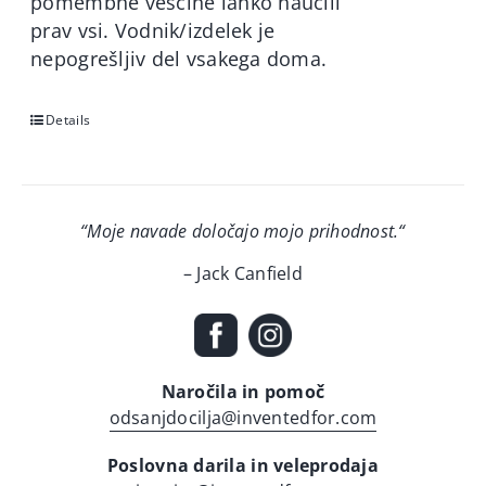
pomembne veščine lahko naučili
prav vsi. Vodnik/izdelek je
nepogrešljiv del vsakega doma.
Details
“Moje navade določajo mojo prihodnost.
“
– Jack Canfield
Naročila in pomoč
odsanjdocilja@inventedfor.com
Poslovna darila in veleprodaja