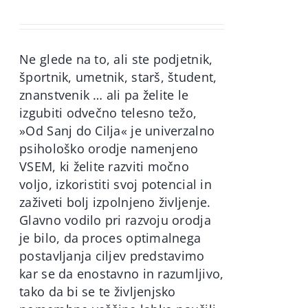
price
price
was:
is:
60,00€.
49,90€.
Ne glede na to, ali ste podjetnik,
športnik, umetnik, starš, študent,
znanstvenik … ali pa želite le
izgubiti odvečno telesno težo,
»Od Sanj do Cilja« je univerzalno
psihološko orodje namenjeno
VSEM, ki želite razviti močno
voljo, izkoristiti svoj potencial in
zaživeti bolj izpolnjeno življenje.
Glavno vodilo pri razvoju orodja
je bilo, da proces optimalnega
postavljanja ciljev predstavimo
kar se da enostavno in razumljivo,
tako da bi se te življenjsko