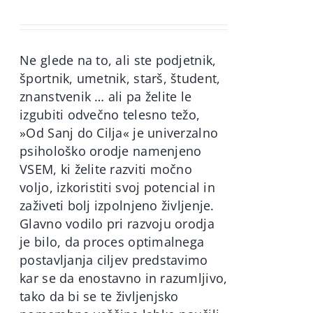
price
price
was:
is:
60,00€.
49,90€.
Ne glede na to, ali ste podjetnik,
športnik, umetnik, starš, študent,
znanstvenik … ali pa želite le
izgubiti odvečno telesno težo,
»Od Sanj do Cilja« je univerzalno
psihološko orodje namenjeno
VSEM, ki želite razviti močno
voljo, izkoristiti svoj potencial in
zaživeti bolj izpolnjeno življenje.
Glavno vodilo pri razvoju orodja
je bilo, da proces optimalnega
postavljanja ciljev predstavimo
kar se da enostavno in razumljivo,
tako da bi se te življenjsko