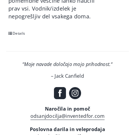
pomembne veščine lahko naučili
prav vsi. Vodnik/izdelek je
nepogrešljiv del vsakega doma.
Details
“Moje navade določajo mojo prihodnost.
“
– Jack Canfield
Naročila in pomoč
odsanjdocilja@inventedfor.com
Poslovna darila in veleprodaja