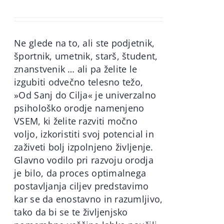
price
price
was:
is:
60,00€.
49,90€.
Ne glede na to, ali ste podjetnik,
športnik, umetnik, starš, študent,
znanstvenik … ali pa želite le
izgubiti odvečno telesno težo,
»Od Sanj do Cilja« je univerzalno
psihološko orodje namenjeno
VSEM, ki želite razviti močno
voljo, izkoristiti svoj potencial in
zaživeti bolj izpolnjeno življenje.
Glavno vodilo pri razvoju orodja
je bilo, da proces optimalnega
postavljanja ciljev predstavimo
kar se da enostavno in razumljivo,
tako da bi se te življenjsko