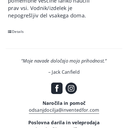
pomembne veščine lahko naučili
prav vsi. Vodnik/izdelek je
nepogrešljiv del vsakega doma.
Details
“Moje navade določajo mojo prihodnost.
“
– Jack Canfield
Naročila in pomoč
odsanjdocilja@inventedfor.com
Poslovna darila in veleprodaja