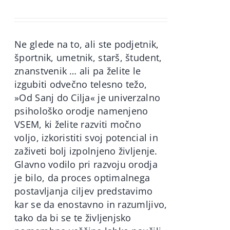
price
price
was:
is:
60,00€.
49,90€.
Ne glede na to, ali ste podjetnik,
športnik, umetnik, starš, študent,
znanstvenik … ali pa želite le
izgubiti odvečno telesno težo,
»Od Sanj do Cilja« je univerzalno
psihološko orodje namenjeno
VSEM, ki želite razviti močno
voljo, izkoristiti svoj potencial in
zaživeti bolj izpolnjeno življenje.
Glavno vodilo pri razvoju orodja
je bilo, da proces optimalnega
postavljanja ciljev predstavimo
kar se da enostavno in razumljivo,
tako da bi se te življenjsko