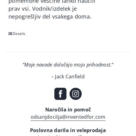
pomembne veščine lahko naučili
prav vsi. Vodnik/izdelek je
nepogrešljiv del vsakega doma.
Details
“Moje navade določajo mojo prihodnost.
“
– Jack Canfield
Naročila in pomoč
odsanjdocilja@inventedfor.com
Poslovna darila in veleprodaja