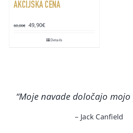
AKCIJSKA CENA
Original
Current
49,90
€
60,00
€
price
price
was:
is:
Details
60,00€.
49,90€.
“Moje navade določajo mojo
– Jack Canfield