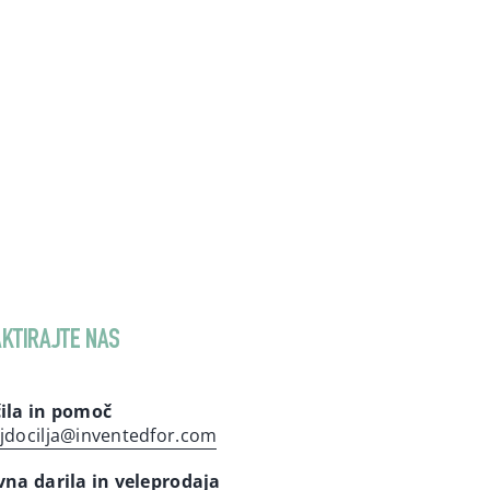
KTIRAJTE NAS
ila in pomoč
jdocilja@inventedfor.com
vna darila in veleprodaja