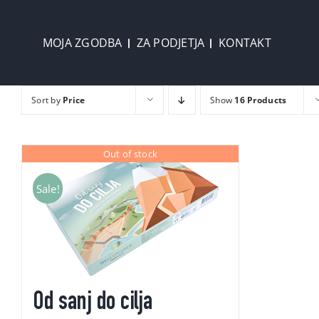
Skip
to
MOJA ZGODBA
ZA PODJETJA
KONTAKT
content
Sort by
Price
Show
16 Products
Out of stock
Sale!
Od sanj do cilja