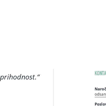
KONTA
 prihodnost
.“
Naroč
odsan
Poslo