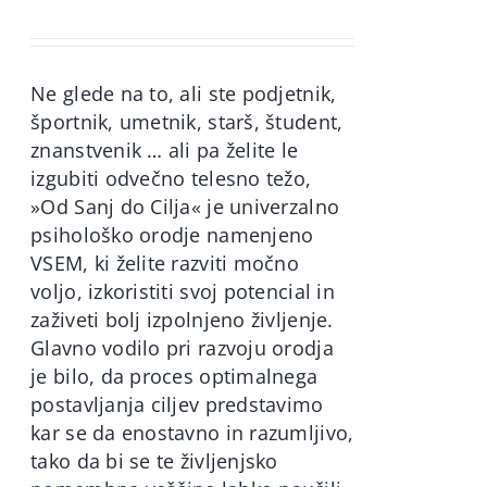
price
price
was:
is:
60,00€.
49,90€.
Ne glede na to, ali ste podjetnik,
športnik, umetnik, starš, študent,
znanstvenik … ali pa želite le
izgubiti odvečno telesno težo,
»Od Sanj do Cilja« je univerzalno
psihološko orodje namenjeno
VSEM, ki želite razviti močno
voljo, izkoristiti svoj potencial in
zaživeti bolj izpolnjeno življenje.
Glavno vodilo pri razvoju orodja
je bilo, da proces optimalnega
postavljanja ciljev predstavimo
kar se da enostavno in razumljivo,
tako da bi se te življenjsko