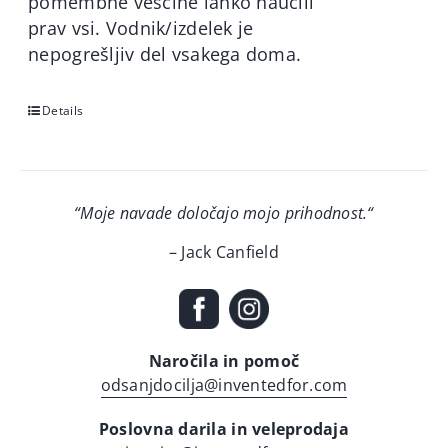
pomembne veščine lahko naučili
prav vsi. Vodnik/izdelek je
nepogrešljiv del vsakega doma.
Details
“Moje navade določajo mojo prihodnost.
“
– Jack Canfield
Naročila in pomoč
odsanjdocilja@inventedfor.com
Poslovna darila in veleprodaja