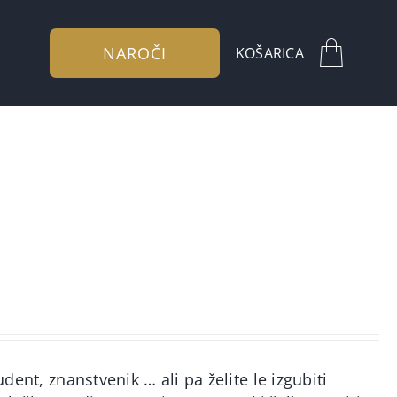
NAROČI
KOŠARICA
udent, znanstvenik … ali pa želite le izgubiti