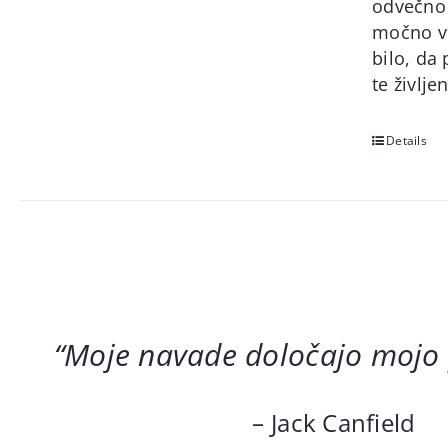
odvečno 
močno vol
bilo, da
te življ
Details
“Moje navade določajo mojo
– Jack Canfield