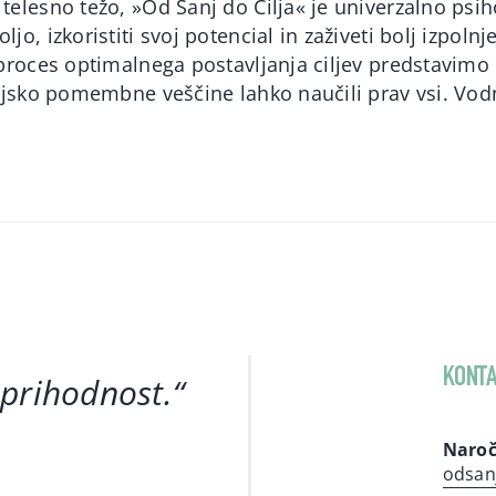
telesno težo, »Od Sanj do Cilja« je univerzalno psih
jo, izkoristiti svoj potencial in zaživeti bolj izpoln
 proces optimalnega postavljanja ciljev predstavimo 
enjsko pomembne veščine lahko naučili prav vsi. Vod
KONTA
 prihodnost
.“
Naroč
odsan