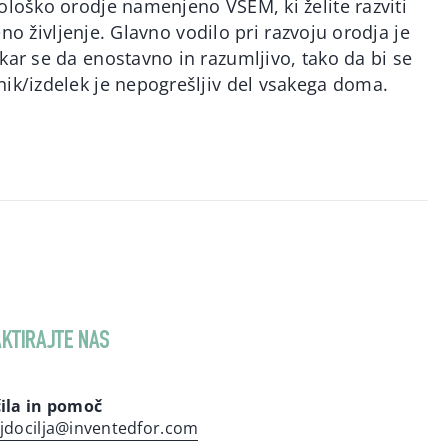
ološko orodje namenjeno VSEM, ki želite razviti
jeno življenje. Glavno vodilo pri razvoju orodja je
kar se da enostavno in razumljivo, tako da bi se
nik/izdelek je nepogrešljiv del vsakega doma.
KTIRAJTE NAS
ila in pomoč
jdocilja@inventedfor.com