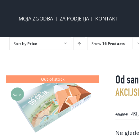
Skip
to
MOJA ZGODBA
ZA PODJETJA
KONTAKT
content
Sort by
Price
Show
16 Products
Od sanj
Out of stock
AKCIJS
Sale!
Ori
49
60,00
€
pri
wa
Ne glede 
60,