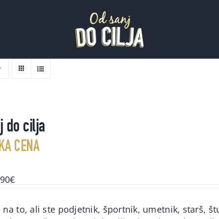
 do cilja
KA CENA
ginal
Current
,90
€
ce
price
s:
is:
na to, ali ste podjetnik, športnik, umetnik, starš, št
00€.
49,90€.