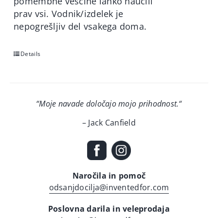
pomembne veščine lahko naučili
prav vsi. Vodnik/izdelek je
nepogrešljiv del vsakega doma.
Details
“Moje navade določajo mojo prihodnost.
“
– Jack Canfield
Naročila in pomoč
odsanjdocilja@inventedfor.com
Poslovna darila in veleprodaja