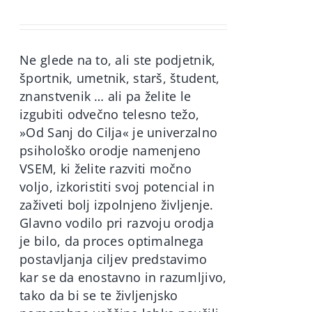
price
price
was:
is:
60,00€.
49,90€.
Ne glede na to, ali ste podjetnik,
športnik, umetnik, starš, študent,
znanstvenik … ali pa želite le
izgubiti odvečno telesno težo,
»Od Sanj do Cilja« je univerzalno
psihološko orodje namenjeno
VSEM, ki želite razviti močno
voljo, izkoristiti svoj potencial in
zaživeti bolj izpolnjeno življenje.
Glavno vodilo pri razvoju orodja
je bilo, da proces optimalnega
postavljanja ciljev predstavimo
kar se da enostavno in razumljivo,
tako da bi se te življenjsko