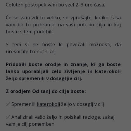
Celoten postopek vam bo vzel 2–3 ure časa.
Če se vam zdi to veliko, se vprašajte, koliko časa
vam bo to prihranilo na vaši poti do cilja in kaj
boste s tem pridobili.
S tem si ne boste le povečali možnosti, da
uresničite trenutni cilj.
Pridobili boste orodje in znanje, ki ga boste
lahko uporabljali celo življenje in katerokoli
željo spremenili v dosegljiv cilj.
Z orodjem Od sanj do cilja boste:
✅ Spremenili
katerokoli
željo v dosegljiv cilj
✅ Analizirali vašo željo in poiskali razloge,
zakaj
vam je cilj pomemben