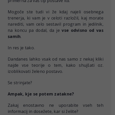
primerna za vaš tip postave itd.
Mogoče ste tudi vi že kdaj najeli osebnega
trenerja, ki vam je v celoti razložil, kaj morate
narediti, vam celo sestavil program in jedilnik,
na koncu pa dodal, da je
vse odvisno od vas
samih
.
In res je tako.
Dandanes lahko vsak od nas samo z nekaj kliki
najde vse teorije o tem, kako shujšati oz.
izoblikovati želeno postavo.
Se strinjate?
Ampak, kje se potem zatakne?
Zakaj enostavno ne uporabite vseh teh
informacij in dosežete, kar si želite?