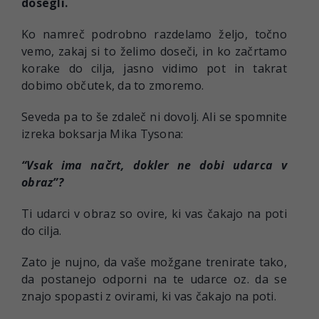
dosegli.
Ko namreč podrobno razdelamo željo, točno
vemo, zakaj si to želimo doseči, in ko začrtamo
korake do cilja, jasno vidimo pot in takrat
dobimo občutek, da to zmoremo.
Seveda pa to še zdaleč ni dovolj. Ali se spomnite
izreka boksarja Mika Tysona:
“Vsak ima načrt, dokler ne dobi udarca v
obraz”?
Ti udarci v obraz so ovire, ki vas čakajo na poti
do cilja.
Zato je nujno, da vaše možgane trenirate tako,
da postanejo odporni na te udarce oz. da se
znajo spopasti z ovirami, ki vas čakajo na poti.