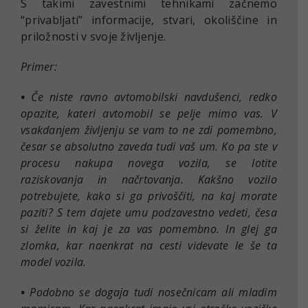
S takimi zavestnimi tehnikami začnemo
“privabljati” informacije, stvari, okoliščine in
priložnosti v svoje življenje.
Primer:
•
Če niste ravno avtomobilski navdušenci, redko
opazite, kateri avtomobil se pelje mimo vas. V
vsakdanjem življenju se vam to ne zdi pomembno,
česar se absolutno zaveda tudi vaš um. Ko pa ste v
procesu nakupa novega vozila, se lotite
raziskovanja in načrtovanja. Kakšno vozilo
potrebujete, kako si ga privoščiti, na kaj morate
paziti? S tem dajete umu podzavestno vedeti, česa
si želite in kaj je za vas pomembno. In glej ga
zlomka, kar naenkrat na cesti videvate le še ta
model vozila.
•
Podobno se dogaja tudi nosečnicam ali mladim