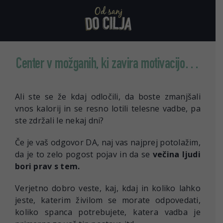
Skip
to
content
Center v možganih, ki zavira motivacijo…
Ali ste se že kdaj odločili, da boste zmanjšali
vnos kalorij in se resno lotili telesne vadbe, pa
ste zdržali le nekaj dni?
Če je vaš odgovor DA, n
aj vas najprej potolažim,
da je to zelo pogost pojav in da se
večina ljudi
bori prav s tem.
Verjetno dobro veste, kaj, kdaj in koliko lahko
jeste, katerim živilom se morate odpovedati,
koliko spanca potrebujete, katera vadba je