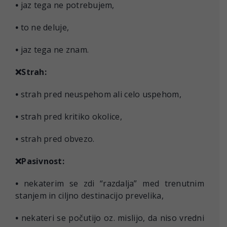
•
jaz tega ne potrebujem,
•
to ne deluje,
•
jaz tega ne znam.
❌Strah:
•
strah pred neuspehom ali celo uspehom,
•
strah pred kritiko okolice,
•
strah pred obvezo.
❌Pasivnost:
•
nekaterim se zdi “razdalja” med trenutnim
stanjem in ciljno destinacijo prevelika,
•
nekateri se počutijo oz. mislijo, da niso vredni