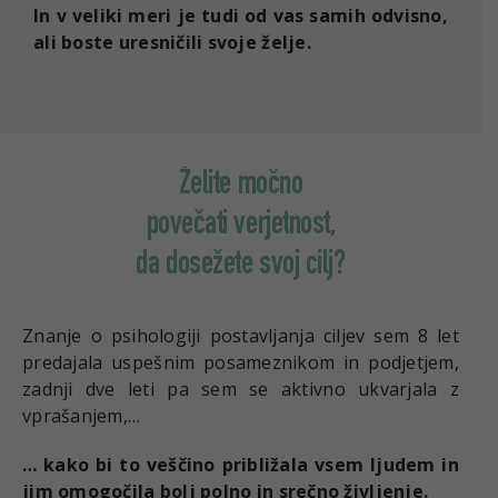
In v veliki meri je tudi od vas samih odvisno,
ali boste uresničili svoje želje.
Želite močno
povečati verjetnost,
da dosežete svoj cilj?
Znanje o psihologiji postavljanja ciljev sem 8 let
predajala uspešnim posameznikom in podjetjem,
zadnji dve leti pa sem se aktivno ukvarjala z
vprašanjem,…
… kako bi to veščino približala vsem ljudem in
jim omogočila bolj polno in srečno življenje.