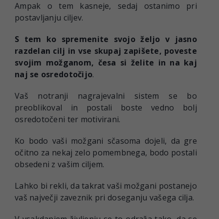
Ampak o tem kasneje, sedaj ostanimo pri
postavljanju ciljev.
S tem ko spremenite svojo željo v jasno
razdelan cilj in vse skupaj zapišete, poveste
svojim možganom, česa si želite in na kaj
naj se osredotočijo
.
Vaš notranji nagrajevalni sistem se bo
preoblikoval in postali boste vedno bolj
osredotočeni ter motivirani.
Ko bodo vaši možgani sčasoma dojeli, da gre
očitno za nekaj zelo pomembnega, bodo postali
obsedeni z vašim ciljem.
Lahko bi rekli, da takrat vaši možgani postanejo
vaš največji zaveznik pri doseganju vašega cilja.
V vsakdanjem življenju se to odraža tako, da se