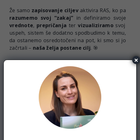
Že samo
zapisovanje ciljev
aktivira RAS, ko pa
razumemo svoj “zakaj”
in definiramo svoje
vrednote
,
prepričanja
ter
vizualiziramo
svoj
uspeh, sistem še dodatno spodbudimo k temu,
da ostanemo osredotočeni na pot, ki smo si jo
začrtali –
naša želja postane cilj
. 🎯
×
Ko točno vemo, kaj moramo storiti, dobimo
občutek, da to zmoremo, kar posledično vpliva
na večjo samozavest in motivacijo.
Če uporabljamo te psihološke tehnike in
naredimo vse potrebne korake, si po nekaterih
raziskavah lahko…
… povečamo možnost za uresničitev ciljev
tudi za 95%!🚀