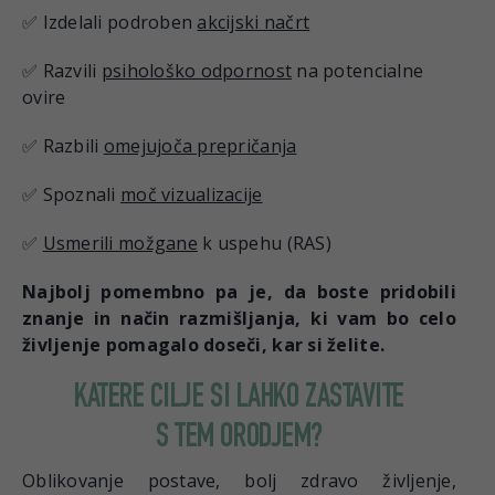
✅ Izdelali podroben
akcijski načrt
✅ Razvili
psihološko odpornost
na potencialne
ovire
✅ Razbili
omejujoča prepričanja
✅ Spoznali
moč vizualizacije
✅
Usmerili možgane
k uspehu (RAS)
Najbolj pomembno pa je, da boste pridobili
znanje in način razmišljanja, ki vam bo celo
življenje pomagalo doseči, kar si želite.
KATERE CILJE SI LAHKO ZASTAVITE
S TEM ORODJEM?
Oblikovanje postave, bolj zdravo življenje,