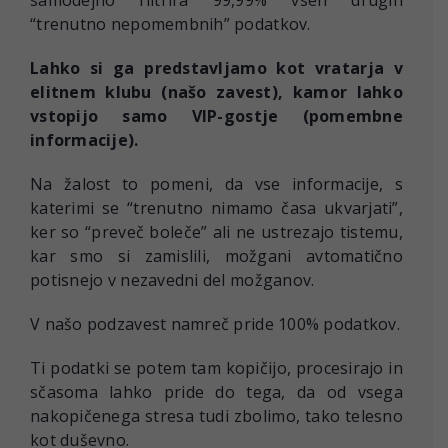
samodejno filtrira 99,99% vseh drugih
“trenutno nepomembnih” podatkov.
Lahko si ga predstavljamo kot vratarja v
elitnem klubu (našo zavest), kamor lahko
vstopijo samo VIP-gostje (pomembne
informacije).
Na žalost to pomeni, da vse informacije, s
katerimi se “trenutno nimamo časa ukvarjati”,
ker so “preveč boleče” ali ne ustrezajo tistemu,
kar smo si zamislili, možgani avtomatično
potisnejo v nezavedni del možganov.
V našo podzavest namreč pride 100% podatkov.
Ti podatki se potem tam kopičijo, procesirajo in
sčasoma lahko pride do tega, da od vsega
nakopičenega stresa tudi zbolimo, tako telesno
kot duševno.