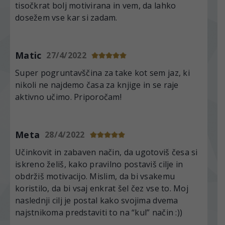
tisočkrat bolj motivirana in vem, da lahko
dosežem vse kar si zadam.
Matic
27/4/2022
Super pogruntavščina za take kot sem jaz, ki
nikoli ne najdemo časa za knjige in se raje
aktivno učimo. Priporočam!
Meta
28/4/2022
Učinkovit in zabaven način, da ugotoviš česa si
iskreno želiš, kako pravilno postaviš cilje in
obdržiš motivacijo. Mislim, da bi vsakemu
koristilo, da bi vsaj enkrat šel čez vse to. Moj
naslednji cilj je postal kako svojima dvema
najstnikoma predstaviti to na “kul” način :))