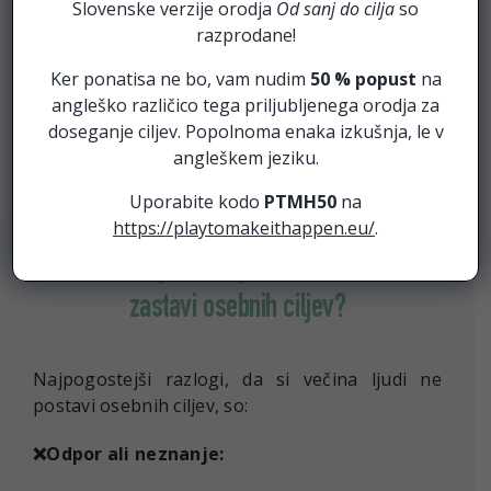
Ampak, če nam teh nekaj preprostih korakov,
Slovenske verzije orodja
Od sanj do cilja
so
tako močno zviša možnost, da uresničimo svoje
razprodane!
največje želje in izboljšamo kvaliteto življenja,…
Ker ponatisa ne bo, vam nudim
50 % popust
na
… zakaj si skoraj nihče ne postavi osebnih
angleško različico tega priljubljenega orodja za
ciljev?
doseganje ciljev. Popolnoma enaka izkušnja, le v
angleškem jeziku.
Uporabite kodo
PTMH50
na
https://playtomakeithappen.eu/
.
Zakaj si 98% ljudi nikoli ne
zastavi osebnih ciljev?
Najpogostejši razlogi, da si večina ljudi ne
postavi osebnih ciljev, so:
❌Odpor ali neznanje: