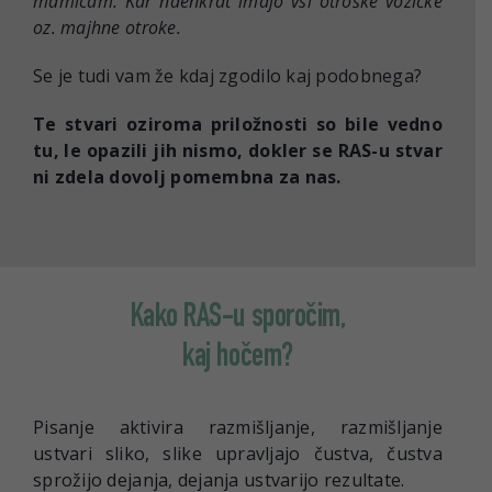
mamicam. Kar naenkrat imajo vsi otroške vozičke
oz. majhne otroke.
Se je tudi vam že kdaj zgodilo kaj podobnega?
Te stvari oziroma priložnosti so bile vedno
tu, le opazili jih nismo, dokler se RAS-u stvar
ni zdela dovolj pomembna za nas.
Kako RAS-u sporočim,
kaj hočem?
Pisanje aktivira razmišljanje, razmišljanje
ustvari sliko, slike upravljajo čustva, čustva
sprožijo dejanja, dejanja ustvarijo rezultate.