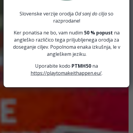
Slovenske verzije orodja
Od sanj do cilja
so
razprodane!
Ker ponatisa ne bo, vam nudim
50 % popust
na
angleško različico tega priljubljenega orodja za
doseganje ciljev. Popolnoma enaka izkušnja, le v
angleškem jeziku.
Uporabite kodo
PTMH50
na
https://playtomakeithappen.eu/
.