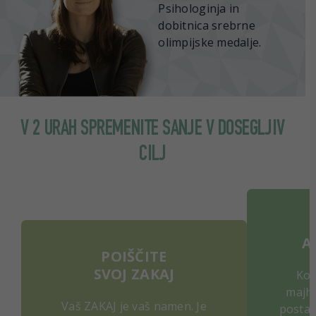
Psihologinja
in
dobitnica srebrne
olimpijske medalje.
V 2 URAH SPREMENITE SANJE V DOSEGLJIV
CILJ
A
POIŠČITE
SVOJ
ZAKAJ
Ko v
majhn
Vaš ZAKAJ je vaš namen. Je
postane