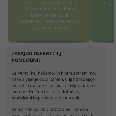
tisto, kar vas navdihuje. Več
S pod
kot imate pravih razlogov
sa
ZAKAJ vam je ta cilj
m
pomemben, bolj boste verjeli,
da ga boste dosegli.
ZAKAJ SO OSEBNI CILJI
POMEMBNI?
Če vemo, kaj hočemo, in k temu stremimo,
naše življenje dobi namen. Cilji nam dajejo
smisel in občutek za smer v življenju, zato
smo posledično bolj osredotočeni,
motivirani in predani svojemu delu.
Že majhen korak v pravo smer nam da
močan občutek zadovoljstva. Ker se vsak