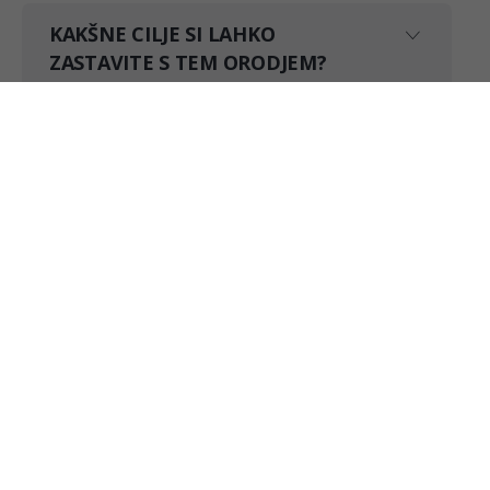
KAKŠNE CILJE SI LAHKO
ZASTAVITE S TEM ORODJEM?
KOMU JE NAMENJENO?
Peter Prevc
Štirikratni dobitnik olimpijske medalje
"Cilj je nekaj, s čimer si osmislimo naše želje,