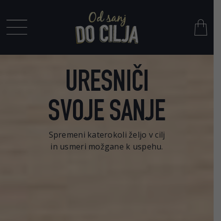
Skip
to
content
Toggle
Navigation
MOJA ZGODBA
URESNIČI
ZA PODJETJA
SVOJE SANJE
KONTAKT
Spremeni katerokoli željo v cilj
in usmeri možgane k uspehu.