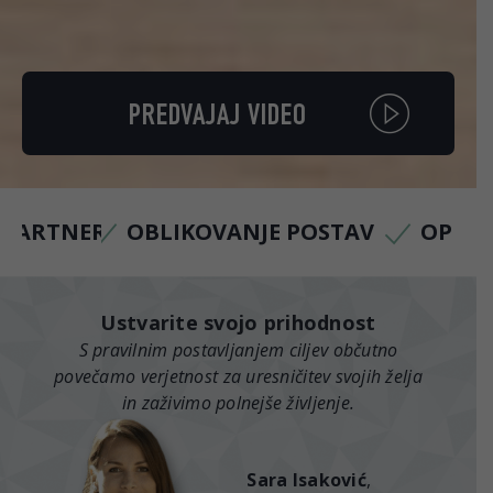
PREDVAJAJ VIDEO
S PARTNERJEM
OBLIKOVANJE POSTAVE
OPUST
Ustvarite svojo prihodnost
S pravilnim postavljanjem ciljev občutno
povečamo verjetnost za uresničitev svojih želja
in zaživimo polnejše življenje.
Sara Isaković
,