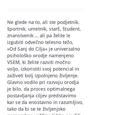
price
price
was:
is:
60,00€.
49,90€.
Ne glede na to, ali ste podjetnik,
športnik, umetnik, starš, študent,
znanstvenik … ali pa želite le
izgubiti odvečno telesno težo,
»Od Sanj do Cilja« je univerzalno
psihološko orodje namenjeno
VSEM, ki želite razviti močno
voljo, izkoristiti svoj potencial in
zaživeti bolj izpolnjeno življenje.
Glavno vodilo pri razvoju orodja
je bilo, da proces optimalnega
postavljanja ciljev predstavimo
kar se da enostavno in razumljivo,
tako da bi se te življenjsko