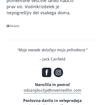
pomembne veščine lahko naučili
prav vsi. Vodnik/izdelek je
nepogrešljiv del vsakega doma.
Details
“Moje navade določajo mojo prihodnost.
“
– Jack Canfield
Naročila in pomoč
odsanjdocilja@inventedfor.com
Poslovna darila in veleprodaja