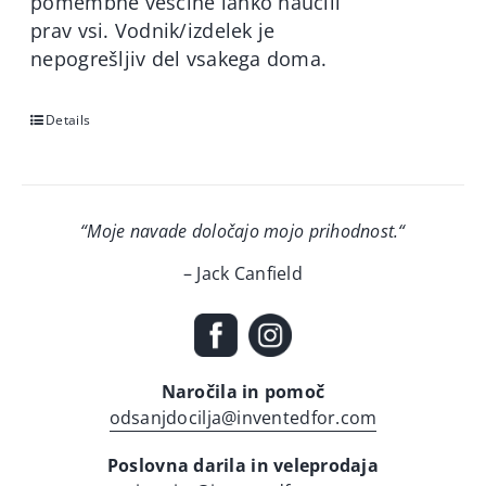
pomembne veščine lahko naučili
prav vsi. Vodnik/izdelek je
nepogrešljiv del vsakega doma.
Details
“Moje navade določajo mojo prihodnost.
“
– Jack Canfield
Naročila in pomoč
odsanjdocilja@inventedfor.com
Poslovna darila in veleprodaja