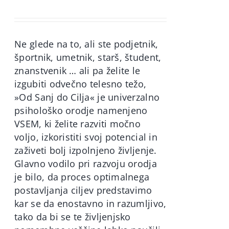
price
price
was:
is:
60,00€.
49,90€.
Ne glede na to, ali ste podjetnik,
športnik, umetnik, starš, študent,
znanstvenik … ali pa želite le
izgubiti odvečno telesno težo,
»Od Sanj do Cilja« je univerzalno
psihološko orodje namenjeno
VSEM, ki želite razviti močno
voljo, izkoristiti svoj potencial in
zaživeti bolj izpolnjeno življenje.
Glavno vodilo pri razvoju orodja
je bilo, da proces optimalnega
postavljanja ciljev predstavimo
kar se da enostavno in razumljivo,
tako da bi se te življenjsko